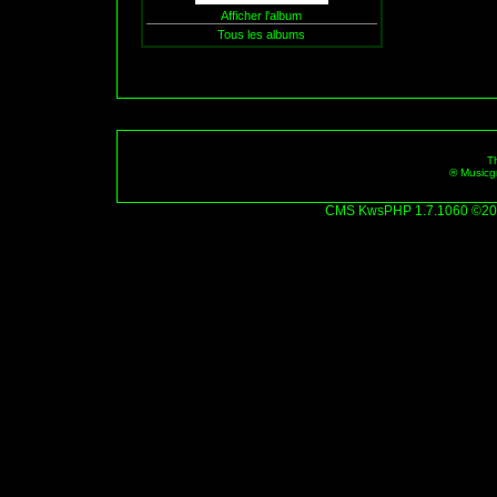
Afficher l'album
Tous les albums
T
® Musicg
CMS
KwsPHP 1.7.1060 ©20
Propulsé par