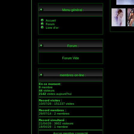
Menu général :
Accueil
Forum
Livre d'or
Forum :
Forum Vide
membres on-line :
En ce moment:
0
membre
44
visiteurs
2142
visites aujourd’hui
Record visites :
10/07/26 : 151237 visites
Record membres :
26/07/14 : 2 membres
Record simultané :
21/04/26 : 3602 visiteurs
16/04/26 : 1 membre
Aucun membre connecté