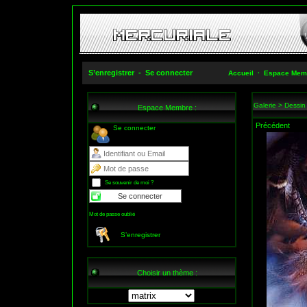
S’enregistrer
-
Se connecter
Accueil
·
Espace Mem
Galerie
>
Dessin
Espace Membre :
Précédent
Se connecter
Se souvenir de moi ?
Mot de passe oublié
S’enregistrer
Choisir un thème :