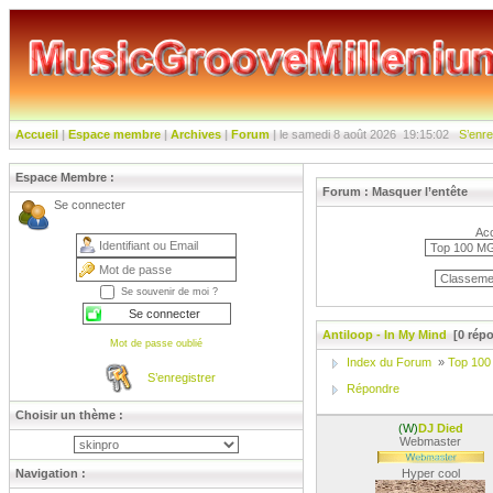
Accueil
|
Espace membre
|
Archives
|
Forum
|
le samedi 8 août 2026
19:15:03
S’enre
Espace Membre :
Forum :
Masquer l’entête
Se connecter
Acc
Se souvenir de moi ?
Antiloop - In My Mind
[0 répo
Mot de passe oublié
Index du Forum
»
Top 100
S’enregistrer
Répondre
Choisir un thème :
(W)
DJ Died
Webmaster
Navigation :
Hyper cool