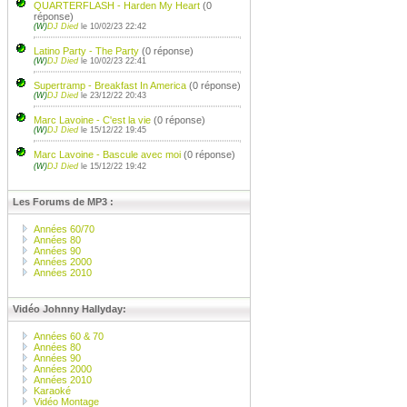
QUARTERFLASH - Harden My Heart
(0
réponse)
(W)
DJ Died
le 10/02/23 22:42
Latino Party - The Party
(0 réponse)
(W)
DJ Died
le 10/02/23 22:41
Supertramp - Breakfast In America
(0 réponse)
(W)
DJ Died
le 23/12/22 20:43
Marc Lavoine - C'est la vie
(0 réponse)
(W)
DJ Died
le 15/12/22 19:45
Marc Lavoine - Bascule avec moi
(0 réponse)
(W)
DJ Died
le 15/12/22 19:42
Les Forums de MP3 :
Années 60/70
Années 80
Années 90
Années 2000
Années 2010
Vidéo Johnny Hallyday:
Années 60 & 70
Années 80
Années 90
Années 2000
Années 2010
Karaoké
Vidéo Montage