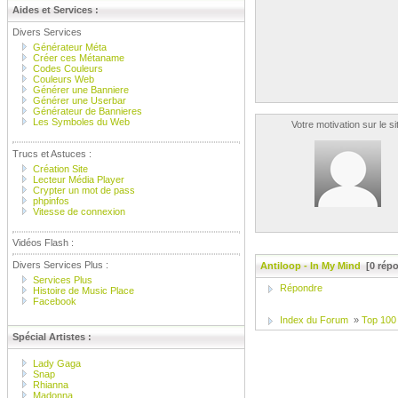
Aides et Services :
Divers Services
Générateur Méta
Créer ces Métaname
Codes Couleurs
Couleurs Web
Générer une Banniere
Générer une Userbar
Générateur de Bannieres
Les Symboles du Web
Votre motivation sur le si
Trucs et Astuces :
Création Site
Lecteur Média Player
Crypter un mot de pass
phpinfos
Vitesse de connexion
Vidéos Flash :
Divers Services Plus :
Antiloop - In My Mind
[0 répo
Services Plus
Répondre
Histoire de Music Place
Facebook
Index du Forum
»
Top 100
Spécial Artistes :
Lady Gaga
Snap
Rhianna
Madonna