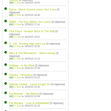
Suicide
(0 réponse)
(W)
DJ Died
le 14/04/23 18:50
Egma - Never Gonna Loose Your Love
(0
réponse)
(W)
DJ Died
le 22/03/23 19:46
ABBA - The Day Before You Came
(0 réponse)
(W)
DJ Died
le 15/03/23 17:41
Pink Floyd - Another Brick In The Wall
(0
réponse)
(W)
DJ Died
le 14/03/23 19:01
A - HA - Hunting High and Low
(0 réponse)
(W)
DJ Died
le 19/02/23 22:50
Mike & The Mechanics - Silent running
(0
réponse)
(W)
DJ Died
le 19/02/23 12:13
Antiloop - In My Mind
(0 réponse)
(W)
DJ Died
le 10/02/23 22:59
Sandra - Hiroshima
(0 réponse)
(W)
DJ Died
le 10/02/23 22:47
Belinda Carlisle - Leave A Light On
(0 réponse)
(W)
DJ Died
le 10/02/23 22:45
Pat Benatar - We Belong
(0 réponse)
(W)
DJ Died
le 10/02/23 22:44
Pat Benatar - Love Is A Battlefield
(0 réponse)
(W)
DJ Died
le 10/02/23 22:43