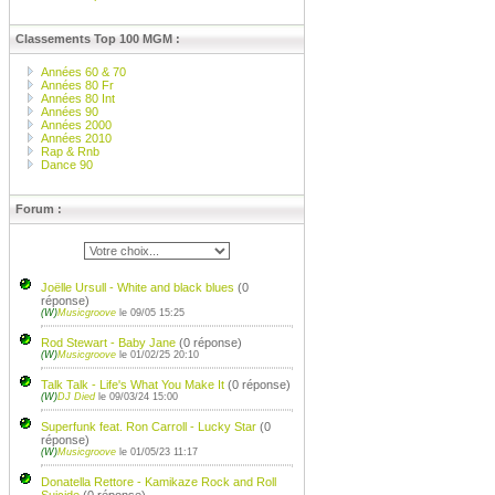
Classements Top 100 MGM :
Années 60 & 70
Années 80 Fr
Années 80 Int
Années 90
Années 2000
Années 2010
Rap & Rnb
Dance 90
Forum :
Joëlle Ursull - White and black blues
(0
réponse)
(W)
Musicgroove
le 09/05 15:25
Rod Stewart - Baby Jane
(0 réponse)
(W)
Musicgroove
le 01/02/25 20:10
Talk Talk - Life's What You Make It
(0 réponse)
(W)
DJ Died
le 09/03/24 15:00
Superfunk feat. Ron Carroll - Lucky Star
(0
réponse)
(W)
Musicgroove
le 01/05/23 11:17
Donatella Rettore - Kamikaze Rock and Roll