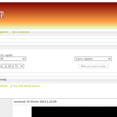
gistrer
-
Se connecter
ès rapide :
nse]
 MGM :
»
Top 100 MGM Dance
vendredi 10 février 2023 à 22:59