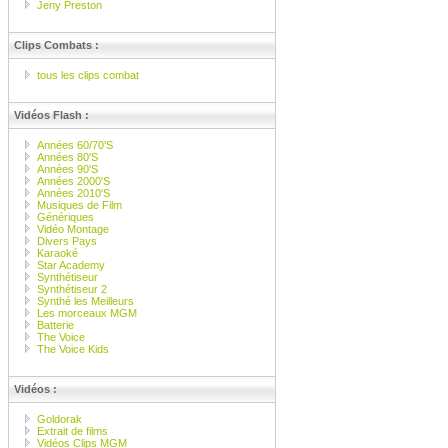
Jeny Preston
Clips Combats :
tous les clips combat
Vidéos Flash :
Années 60/70'S
Années 80'S
Années 90'S
Années 2000'S
Années 2010'S
Musiques de Film
Génériques
Vidéo Montage
Divers Pays
Karaoké
Star Academy
Synthétiseur
Synthétiseur 2
Synthé les Meilleurs
Les morceaux MGM
Batterie
The Voice
The Voice Kids
Vidéos :
Goldorak
Extrait de films
Vidéos Clips MGM