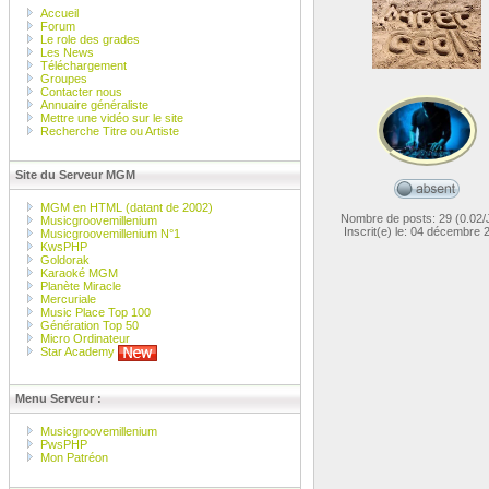
Accueil
Forum
Le role des grades
Les News
Téléchargement
Groupes
Contacter nous
Annuaire généraliste
Mettre une vidéo sur le site
Recherche Titre ou Artiste
Site du Serveur MGM
MGM en HTML (datant de 2002)
Nombre de posts: 29 (0.02/
Musicgroovemillenium
Inscrit(e) le: 04 décembre 
Musicgroovemillenium N°1
KwsPHP
Goldorak
Karaoké MGM
Planète Miracle
Mercuriale
Music Place Top 100
Génération Top 50
Micro Ordinateur
Star Academy
Menu Serveur :
Musicgroovemillenium
PwsPHP
Mon Patréon