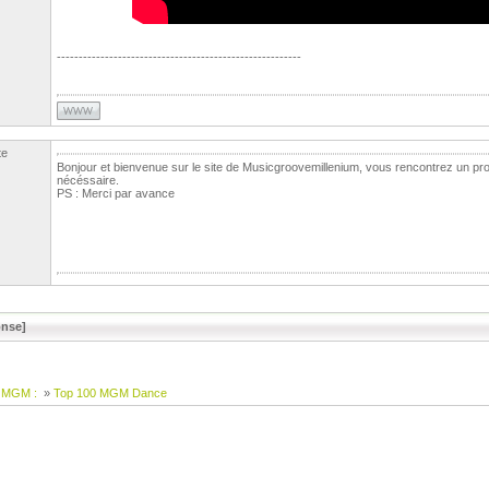
--------------------------------------------------------
te
Bonjour et bienvenue sur le site de Musicgroovemillenium, vous rencontrez un probl
nécéssaire.
PS : Merci par avance
nse]
 MGM :
»
Top 100 MGM Dance