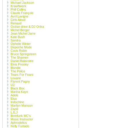
Michael Jackson
Krawftwerk
Phill Collins
Claude François
Avril Lavigne
Girls Aloud
Renaud
Océan drive & DJ Orika
Michel Berger
Jean Michel Jarre
Kate Bush
Sandra
Ophelie Winter
Depeche Mode
Cock Robin
Bruce Springsteen
The Shamen
Daniel Balavoine
Elvis Presley
Blondie
The Police
Tears For Fears
Louane
Florent Pagny
U2
Black Box
Marina Kaye
Adele
Elsa
Indochine
Marilyn Manson
Zazie
L.E.J
Bomfunk MC's
Music Instructor
Aphrodelics
Nelly Furtado