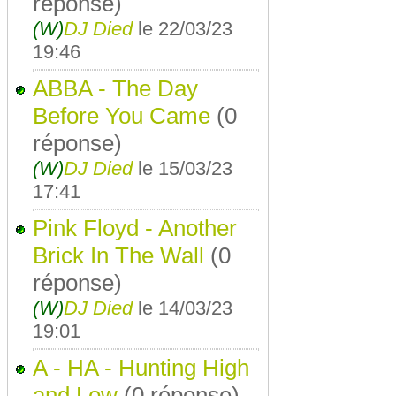
réponse)
(W)
DJ Died
le 22/03/23
19:46
ABBA - The Day
Before You Came
(0
réponse)
(W)
DJ Died
le 15/03/23
17:41
Pink Floyd - Another
Brick In The Wall
(0
réponse)
(W)
DJ Died
le 14/03/23
19:01
A - HA - Hunting High
and Low
(0 réponse)