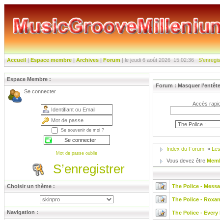
Accueil
|
Espace membre
|
Archives
|
Forum
|
le jeudi 6 août 2026
15:02:37
S’enregis
Espace Membre :
Forum :
Masquer l’entêt
Se connecter
Accès rapid
Se souvenir de moi ?
Index du Forum
»
Les
Mot de passe oublié
Vous devez être
Mem
S’enregistrer
Choisir un thème :
The Police - Messa
The Police - Roxa
Navigation :
The Police - Every