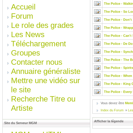
The Police - Walk
Accueil
The Police - So Lo
Forum
The Police - Don't
Le role des grades
The Police - Wrap
Les News
The Police - Can't
Téléchargement
The Police - De D
Groupes
The Police - Synchr
Contacter nous
The Police - The 
The Police - Spirit
Annuaire généraliste
The Police - When
Mettre une vidéo sur
The Police - King 
le site
The Police - Every
Recherche Titre ou
Vous devez être
Mem
Artiste
Index du Forum
»
Les
Afficher la légende
Site du Serveur MGM