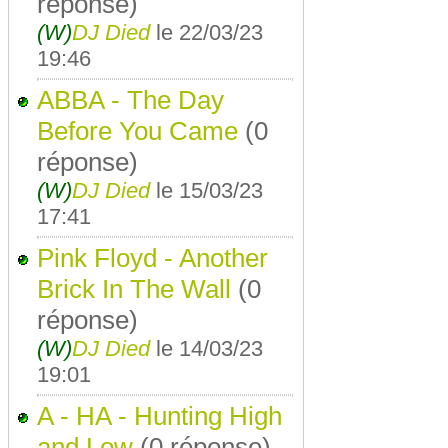
réponse)
(W)
DJ Died
le 22/03/23
19:46
ABBA - The Day
Before You Came
(0
réponse)
(W)
DJ Died
le 15/03/23
17:41
Pink Floyd - Another
Brick In The Wall
(0
réponse)
(W)
DJ Died
le 14/03/23
19:01
A - HA - Hunting High
and Low
(0 réponse)