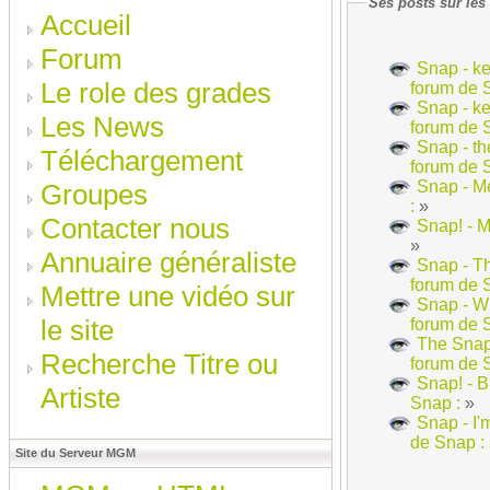
Ses posts sur les
Accueil
Forum
Snap - ke
Le role des grades
forum de 
Snap - kee
Les News
forum de 
Snap - th
Téléchargement
forum de 
Snap - M
Groupes
:
»
Contacter nous
Snap! - 
»
Annuaire généraliste
Snap - T
forum de 
Mettre une vidéo sur
Snap - Wi
le site
forum de 
The Snap
Recherche Titre ou
forum de 
Snap! - B
Artiste
Snap :
»
Snap - I
de Snap :
Site du Serveur MGM