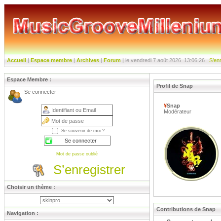
Accueil
|
Espace membre
|
Archives
|
Forum
|
le vendredi 7 août 2026
13:06:27
S’enr
Espace Membre :
Profil de Snap
Se connecter
¥
Snap
Modérateur
Se souvenir de moi ?
Mot de passe oublié
S’enregistrer
Choisir un thème :
Contributions de Snap
Navigation :