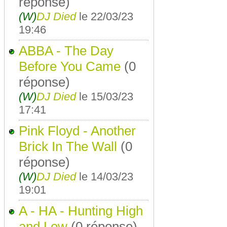
réponse)
(W)
DJ Died
le 22/03/23
19:46
ABBA - The Day
Before You Came
(0
réponse)
(W)
DJ Died
le 15/03/23
17:41
Pink Floyd - Another
Brick In The Wall
(0
réponse)
(W)
DJ Died
le 14/03/23
19:01
A - HA - Hunting High
and Low
(0 réponse)