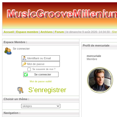
Accueil
|
Espace membre
|
Archives
|
Forum
|
le dimanche 9 août 2026
14:34:32
S’e
Espace Membre :
Profil de mercuriale
Se connecter
mercuriale
Membre
Se souvenir de moi ?
Mot de passe oublié
S’enregistrer
Choisir un thème :
Navigation :