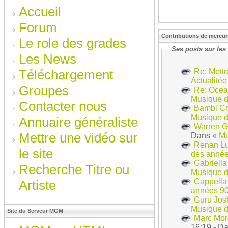
Accueil
Forum
Contributions de mercur
Le role des grades
Ses posts sur les
Les News
Re: Mettre
Téléchargement
Actualitée 
Groupes
Re: Ocea
Musique 
Contacter nous
Bambi Cr
Musique d
Annuaire généraliste
Warren G 
Mettre une vidéo sur
Dans «
Mu
Renan Luc
le site
des anné
Gabriella
Recherche Titre ou
Musique 
Cappella
Artiste
années 9
Guru Josh
Musique 
Site du Serveur MGM
Marc Morg
16:19 