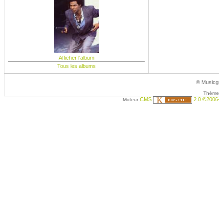
Afficher l'album
Tous les albums
® Musicgr
Thème 
CMS
2.0 ©2006
Moteur